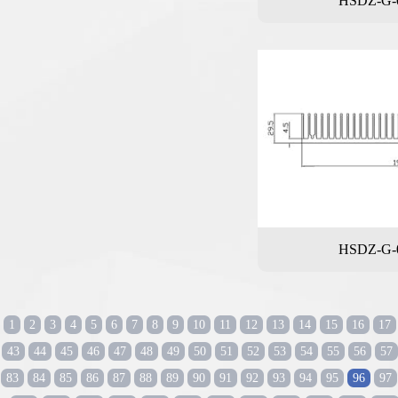
HSDZ-G-
HSDZ-G-
1
2
3
4
5
6
7
8
9
10
11
12
13
14
15
16
17
43
44
45
46
47
48
49
50
51
52
53
54
55
56
57
83
84
85
86
87
88
89
90
91
92
93
94
95
96
97