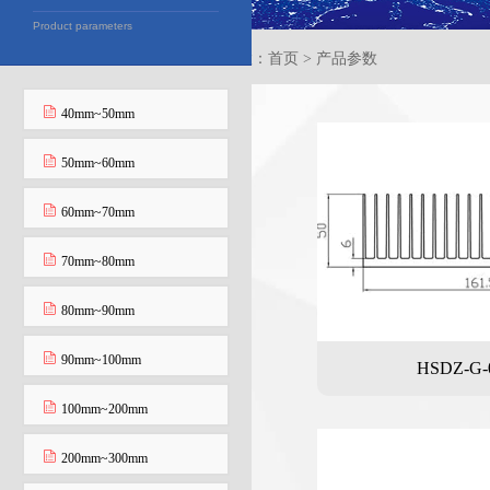
Product parameters
当前位置：首页 > 产品参数
40mm~50mm
50mm~60mm
60mm~70mm
70mm~80mm
80mm~90mm
90mm~100mm
HSDZ-G-
100mm~200mm
200mm~300mm