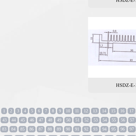
HSDZ-E-
HSDZ-E-
1
2
3
4
5
6
7
8
9
10
11
12
13
14
15
16
17
43
44
45
46
47
48
49
50
51
52
53
54
55
56
57
83
84
85
86
87
88
89
90
91
92
93
94
95
96
97