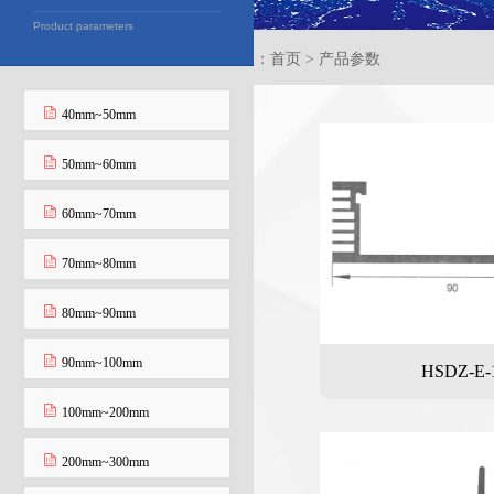
Product parameters
当前位置：首页 > 产品参数
40mm~50mm
50mm~60mm
60mm~70mm
70mm~80mm
80mm~90mm
90mm~100mm
HSDZ-E-
100mm~200mm
200mm~300mm