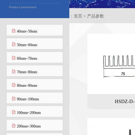
Product parameters
当前位置：首页 > 产品参数
40mm~50mm
50mm~60mm
60mm~70mm
70mm~80mm
80mm~90mm
90mm~100mm
HSDZ-D-
100mm~200mm
200mm~300mm