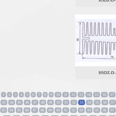
HSDZ-D-
HSDZ-D-
1
2
3
4
5
6
7
8
9
10
11
12
13
14
15
16
17
43
44
45
46
47
48
49
50
51
52
53
54
55
56
57
83
84
85
86
87
88
89
90
91
92
93
94
95
96
97