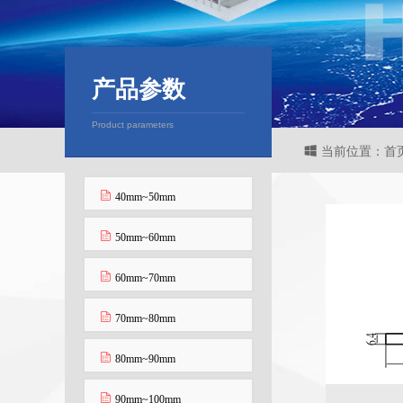
产品参数
Product parameters
当前位置：首页
40mm~50mm
50mm~60mm
60mm~70mm
70mm~80mm
80mm~90mm
90mm~100mm