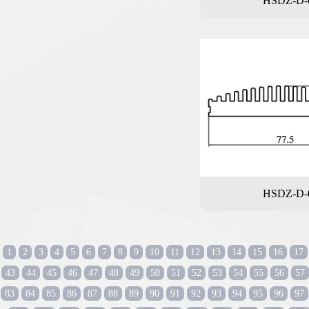
HSDZ-D-
HSDZ-D-
1
2
3
4
5
6
7
8
9
10
11
12
13
14
15
16
17
43
44
45
46
47
48
49
50
51
52
53
54
55
56
57
83
84
85
86
87
88
89
90
91
92
93
94
95
96
97