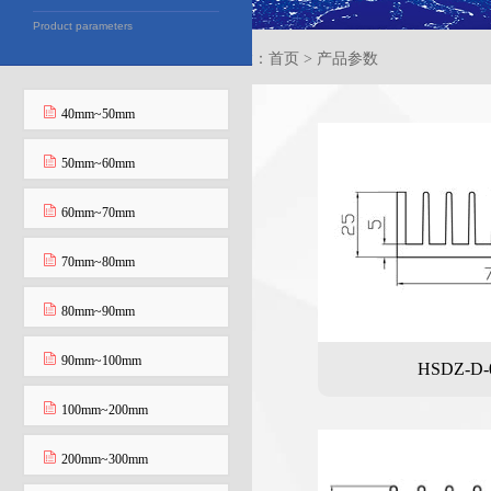
Product parameters
当前位置：首页 > 产品参数
40mm~50mm
50mm~60mm
60mm~70mm
70mm~80mm
80mm~90mm
90mm~100mm
HSDZ-D-
100mm~200mm
200mm~300mm