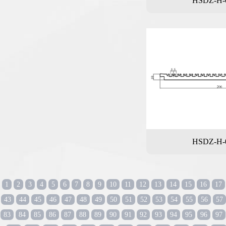
HSDZ-H-
HSDZ-H-
1
2
3
4
5
6
7
8
9
10
11
12
13
14
15
16
17
43
44
45
46
47
48
49
50
51
52
53
54
55
56
57
83
84
85
86
87
88
89
90
91
92
93
94
95
96
97