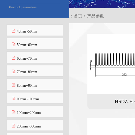
Product parameters
当前位置：首页 > 产品参数
40mm~50mm
50mm~60mm
60mm~70mm
70mm~80mm
80mm~90mm
90mm~100mm
HSDZ-H-
100mm~200mm
200mm~300mm