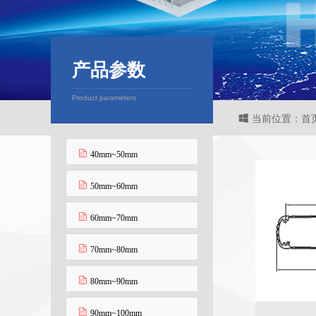
产品参数
Product parameters
当前位置：首页
40mm~50mm
50mm~60mm
60mm~70mm
70mm~80mm
80mm~90mm
90mm~100mm