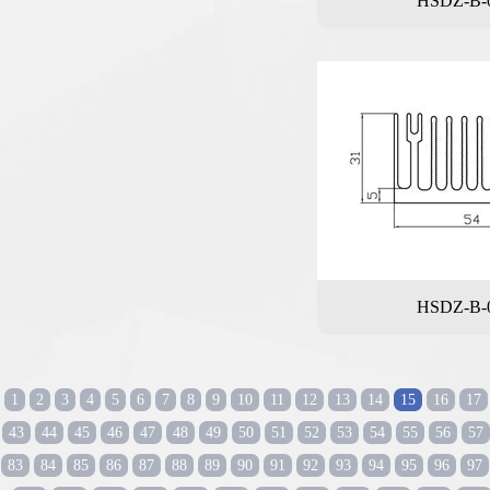
HSDZ-B-
HSDZ-B-
1
2
3
4
5
6
7
8
9
10
11
12
13
14
15
16
17
43
44
45
46
47
48
49
50
51
52
53
54
55
56
57
83
84
85
86
87
88
89
90
91
92
93
94
95
96
97