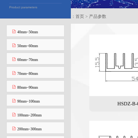
Product parameters
当前位置：首页 > 产品参数
40mm~50mm
50mm~60mm
60mm~70mm
70mm~80mm
80mm~90mm
90mm~100mm
HSDZ-B-
100mm~200mm
200mm~300mm