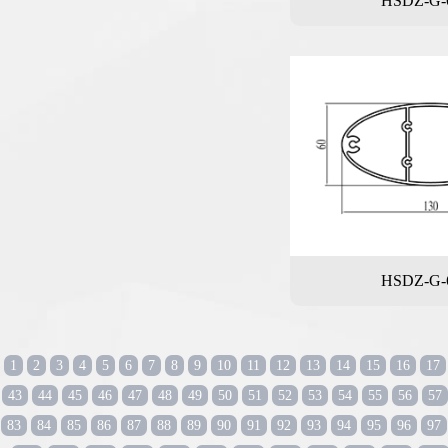
HSDZ-G-
HSDZ-G-
1
2
3
4
5
6
7
8
9
10
11
12
13
14
15
16
17
43
44
45
46
47
48
49
50
51
52
53
54
55
56
57
83
84
85
86
87
88
89
90
91
92
93
94
95
96
97