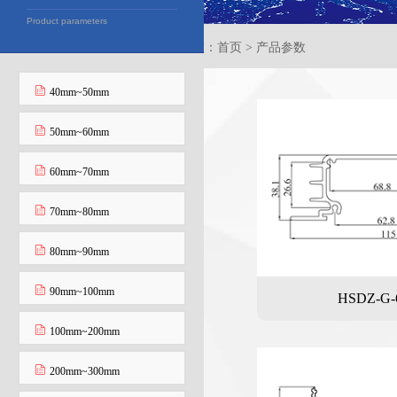
Product parameters
当前位置：首页 > 产品参数
40mm~50mm
50mm~60mm
60mm~70mm
70mm~80mm
80mm~90mm
90mm~100mm
HSDZ-G-
100mm~200mm
200mm~300mm