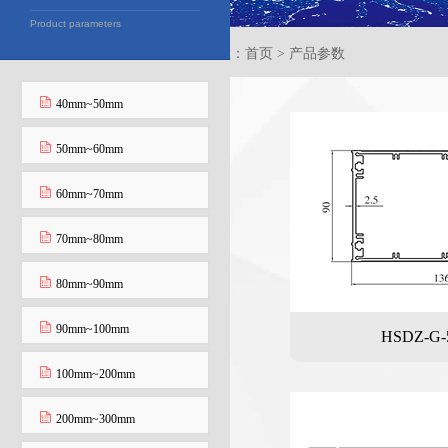
Product parameters
当前位置：首页 > 产品参数
40mm~50mm
50mm~60mm
60mm~70mm
70mm~80mm
80mm~90mm
90mm~100mm
HSDZ-G-
100mm~200mm
200mm~300mm