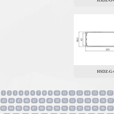
HSDZ-G-
HSDZ-G-
1
2
3
4
5
6
7
8
9
10
11
12
13
14
15
16
17
43
44
45
46
47
48
49
50
51
52
53
54
55
56
57
83
84
85
86
87
88
89
90
91
92
93
94
95
96
97