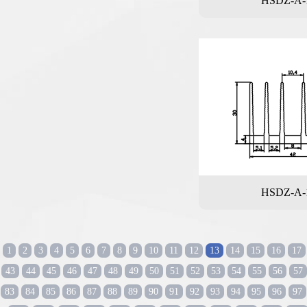
HSDZ-A-
HSDZ-A-
1
2
3
4
5
6
7
8
9
10
11
12
13
14
15
16
17
43
44
45
46
47
48
49
50
51
52
53
54
55
56
57
83
84
85
86
87
88
89
90
91
92
93
94
95
96
97