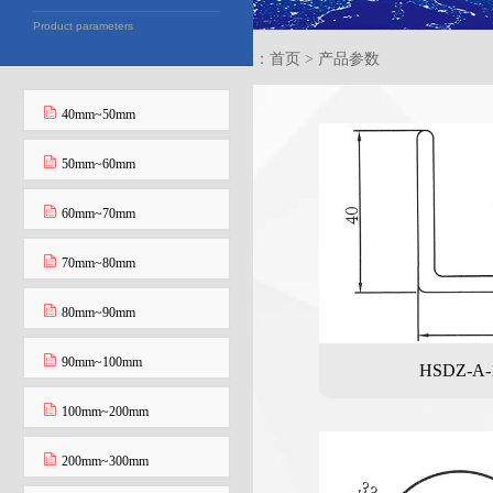
Product parameters
当前位置：首页 > 产品参数
40mm~50mm
50mm~60mm
60mm~70mm
70mm~80mm
80mm~90mm
90mm~100mm
HSDZ-A-
100mm~200mm
200mm~300mm