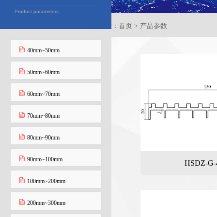
Product parameters
当前位置：首页 > 产品参数
40mm~50mm
50mm~60mm
60mm~70mm
70mm~80mm
80mm~90mm
90mm~100mm
HSDZ-G-
100mm~200mm
200mm~300mm