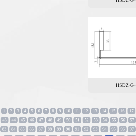
HSDZ-G-
HSDZ-G-
1
2
3
4
5
6
7
8
9
10
11
12
13
14
15
16
17
43
44
45
46
47
48
49
50
51
52
53
54
55
56
57
83
84
85
86
87
88
89
90
91
92
93
94
95
96
97