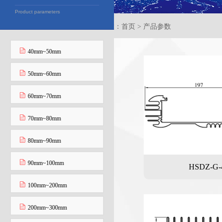
Product parameters
当前位置：首页 > 产品参数
40mm~50mm
50mm~60mm
60mm~70mm
70mm~80mm
80mm~90mm
90mm~100mm
HSDZ-G-
100mm~200mm
200mm~300mm