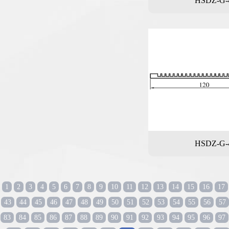
HSDZ-G-
HSDZ-G-
1
2
3
4
5
6
7
8
9
10
11
12
13
14
15
16
17
43
44
45
46
47
48
49
50
51
52
53
54
55
56
57
83
84
85
86
87
88
89
90
91
92
93
94
95
96
97