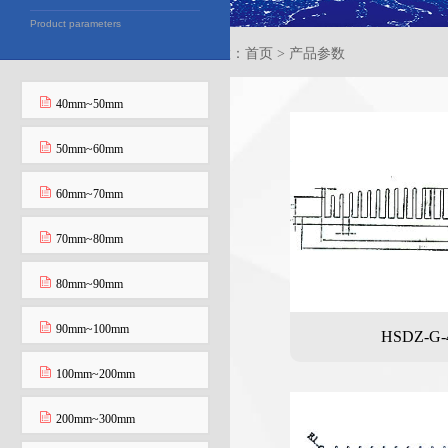
Product parameters
当前位置：首页 > 产品参数
40mm~50mm
50mm~60mm
60mm~70mm
70mm~80mm
80mm~90mm
90mm~100mm
HSDZ-G-
100mm~200mm
200mm~300mm