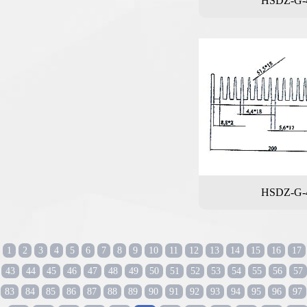
HSDZ-G-
HSDZ-G-
1
2
3
4
5
6
7
8
9
10
11
12
13
14
15
16
17
43
44
45
46
47
48
49
50
51
52
53
54
55
56
57
83
84
85
86
87
88
89
90
91
92
93
94
95
96
97