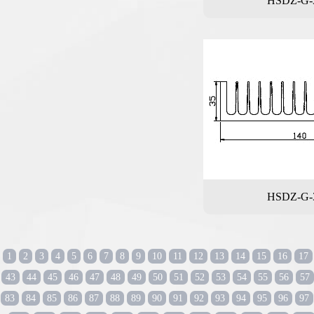
HSDZ-G-
HSDZ-G-
1
2
3
4
5
6
7
8
9
10
11
12
13
14
15
16
17
43
44
45
46
47
48
49
50
51
52
53
54
55
56
57
83
84
85
86
87
88
89
90
91
92
93
94
95
96
97