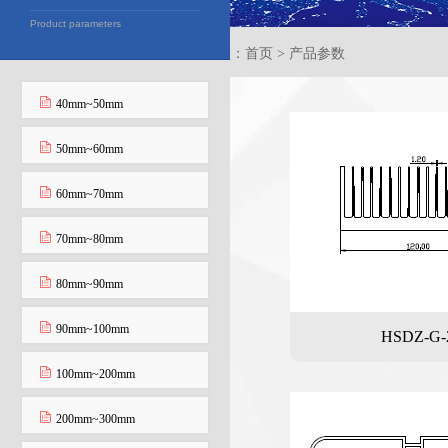
Product parameters
当前位置：首页 > 产品参数
40mm~50mm
50mm~60mm
60mm~70mm
70mm~80mm
80mm~90mm
90mm~100mm
HSDZ-G-
100mm~200mm
200mm~300mm