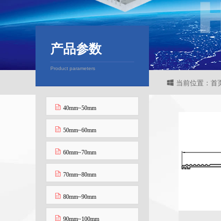
产品参数
Product parameters
当前位置：首页
40mm~50mm
50mm~60mm
60mm~70mm
70mm~80mm
80mm~90mm
90mm~100mm